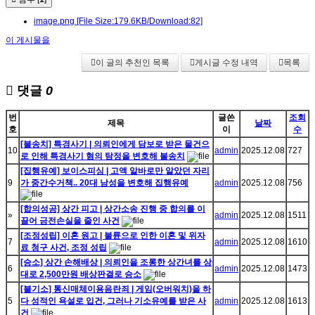
image.png
[File Size:179.6KB/Download:82]
이 게시물을
이 글의 추천인 목록
게시글 수정 내역
목록
댓글
0
번
글쓴
조회
제목
날짜
호
이
수
[불송치] 특경사기 | 의뢰인에게 담보로 받은 물건으
10
admin
2025.12.08
727
로 인해 특경사기 혐의 탐정을 변호해 불송치
[집행유예] 보이스피싱 | 고액 알바로만 알았던 자리
9
가 중간수거책.. 20대 남성을 변호해 집행유예
admin
2025.12.08
756
[합의성공] 상간 피고 | 상간소송 진행 중 합의를 이
»
admin
2025.12.08
1511
끌어 금전손실을 줄인 사건
[조정성립] 이혼 원고 | 불륜으로 인한 이혼 및 위자
7
admin
2025.12.08
1610
료 청구 사건, 조정 성립
[승소] 상간 손해배상 | 의뢰인을 조롱한 상간녀를 상
6
admin
2025.12.08
1473
대로 2,500만원 배상판결로 승소
[불기소] 통신매체이용음란죄 | 게임(오버워치)을 하
5
다 성적인 욕설로 입건, 그러나 기소유예를 받은 사
admin
2025.12.08
1613
건