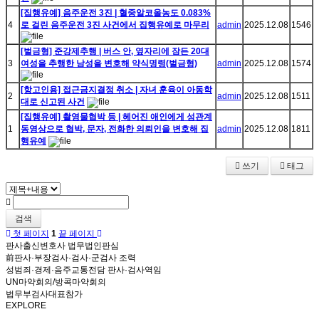
[집행유예] 음주운전 3진 | 혈중알코올농도 0.083%
4
로 걸린 음주운전 3진 사건에서 집행유예로 마무리
admin
2025.12.08
1546
[벌금형] 준강제추행 | 버스 안, 옆자리에 잠든 20대
3
여성을 추행한 남성을 변호해 약식명령(벌금형)
admin
2025.12.08
1574
[항고인용] 접근금지결정 취소 | 자녀 훈육이 아동학
2
admin
2025.12.08
1511
대로 신고된 사건
[집행유예] 촬영물협박 등 | 헤어진 애인에게 성관계
1
동영상으로 협박, 문자, 전화한 의뢰인을 변호해 집
admin
2025.12.08
1811
행유예
쓰기
태그
검색
첫 페이지
1
끝 페이지
판사출신변호사 법무법인판심
前판사·부장검사·검사·군검사 조력
성범죄·경제·음주교통전담 판사·검사역임
UN마약회의/방콕마약회의
법무부검사대표참가
EXPLORE