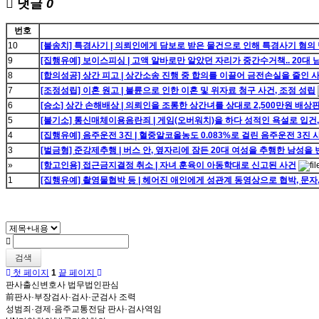
댓글
0
번호
10
[불송치] 특경사기 | 의뢰인에게 담보로 받은 물건으로 인해 특경사기 혐의
9
[집행유예] 보이스피싱 | 고액 알바로만 알았던 자리가 중간수거책.. 20대
8
[합의성공] 상간 피고 | 상간소송 진행 중 합의를 이끌어 금전손실을 줄인 
7
[조정성립] 이혼 원고 | 불륜으로 인한 이혼 및 위자료 청구 사건, 조정 성립
6
[승소] 상간 손해배상 | 의뢰인을 조롱한 상간녀를 상대로 2,500만원 배상
5
[불기소] 통신매체이용음란죄 | 게임(오버워치)을 하다 성적인 욕설로 입건
4
[집행유예] 음주운전 3진 | 혈중알코올농도 0.083%로 걸린 음주운전 3
3
[벌금형] 준강제추행 | 버스 안, 옆자리에 잠든 20대 여성을 추행한 남성을
»
[항고인용] 접근금지결정 취소 | 자녀 훈육이 아동학대로 신고된 사건
1
[집행유예] 촬영물협박 등 | 헤어진 애인에게 성관계 동영상으로 협박, 문
검색
첫 페이지
1
끝 페이지
판사출신변호사 법무법인판심
前판사·부장검사·검사·군검사 조력
성범죄·경제·음주교통전담 판사·검사역임