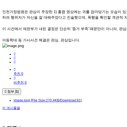
인천가정법원은 판심이 주장한 1) 홈캠 영상에는 귀를 잡아당기는 모습이 있으나
히려 행위자가 자신을 잘 대해주었다고 진술했으며, 폭행을 확인할 객관적 
이 사건에서 재판부가 내린 결정은 단순히 '증거 부족' 때문만이 아니라, 판
아동학대 등 가사사건 해결은 판심, 판심입니다.
추천 0
비추천 0
첨부 [
1
]
image.png
[File Size:270.4KB/Download:81]
이 게시물을