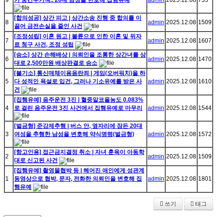
9
가 중간수거책.. 20대 남성을 변호해 집행유예
admin
2025.12.08
755
[합의성공] 상간 피고 | 상간소송 진행 중 합의를 이
8
admin
2025.12.08
1509
끌어 금전손실을 줄인 사건
[조정성립] 이혼 원고 | 불륜으로 인한 이혼 및 위자
7
admin
2025.12.08
1607
료 청구 사건, 조정 성립
[승소] 상간 손해배상 | 의뢰인을 조롱한 상간녀를 상
6
admin
2025.12.08
1470
대로 2,500만원 배상판결로 승소
[불기소] 통신매체이용음란죄 | 게임(오버워치)을 하
5
다 성적인 욕설로 입건, 그러나 기소유예를 받은 사
admin
2025.12.08
1610
건
[집행유예] 음주운전 3진 | 혈중알코올농도 0.083%
4
로 걸린 음주운전 3진 사건에서 집행유예로 마무리
admin
2025.12.08
1544
[벌금형] 준강제추행 | 버스 안, 옆자리에 잠든 20대
3
여성을 추행한 남성을 변호해 약식명령(벌금형)
admin
2025.12.08
1572
[항고인용] 접근금지결정 취소 | 자녀 훈육이 아동학
2
admin
2025.12.08
1509
대로 신고된 사건
[집행유예] 촬영물협박 등 | 헤어진 애인에게 성관계
1
동영상으로 협박, 문자, 전화한 의뢰인을 변호해 집
admin
2025.12.08
1801
행유예
쓰기
태그