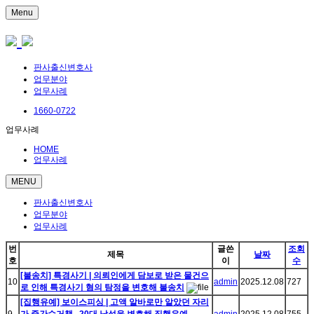
Menu
판사출신변호사
업무분야
업무사례
1660-0722
업무사례
HOME
업무사례
MENU
판사출신변호사
업무분야
업무사례
번
글쓴
조회
제목
날짜
호
이
수
[불송치] 특경사기 | 의뢰인에게 담보로 받은 물건으
10
admin
2025.12.08
727
로 인해 특경사기 혐의 탐정을 변호해 불송치
[집행유예] 보이스피싱 | 고액 알바로만 알았던 자리