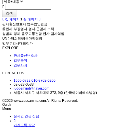
검색
첫 페이지
1
끝 페이지
판사출신변호사 법무법인판심
前판사·부장검사·검사·군검사 조력
성범죄·경제·음주교통전담 판사·검사역임
UN마약회의/방콕마약회의
법무부검사대표참가
EXPLORE
판사출신변호사
업무분야
업무사례
CONTACT US
1660-0722
010-8702-0200
02-523-0533
judgemind@naver.com
서울시 서초구 서초대로 272, 9층 (한국아이비에스빌딩)
©2026 www.vaccamma.com All Rights Reserved.
Quick
Menu
실시간 긴급 상담
카카오톡 상담