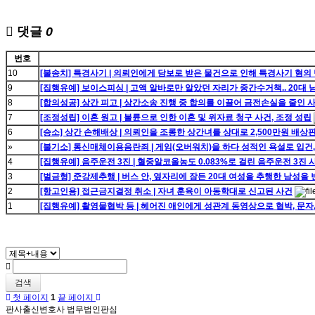
댓글
0
번호
10
[불송치] 특경사기 | 의뢰인에게 담보로 받은 물건으로 인해 특경사기 혐의
9
[집행유예] 보이스피싱 | 고액 알바로만 알았던 자리가 중간수거책.. 20대
8
[합의성공] 상간 피고 | 상간소송 진행 중 합의를 이끌어 금전손실을 줄인 
7
[조정성립] 이혼 원고 | 불륜으로 인한 이혼 및 위자료 청구 사건, 조정 성립
6
[승소] 상간 손해배상 | 의뢰인을 조롱한 상간녀를 상대로 2,500만원 배상
»
[불기소] 통신매체이용음란죄 | 게임(오버워치)을 하다 성적인 욕설로 입건
4
[집행유예] 음주운전 3진 | 혈중알코올농도 0.083%로 걸린 음주운전 3
3
[벌금형] 준강제추행 | 버스 안, 옆자리에 잠든 20대 여성을 추행한 남성을
2
[항고인용] 접근금지결정 취소 | 자녀 훈육이 아동학대로 신고된 사건
1
[집행유예] 촬영물협박 등 | 헤어진 애인에게 성관계 동영상으로 협박, 문
검색
첫 페이지
1
끝 페이지
판사출신변호사 법무법인판심