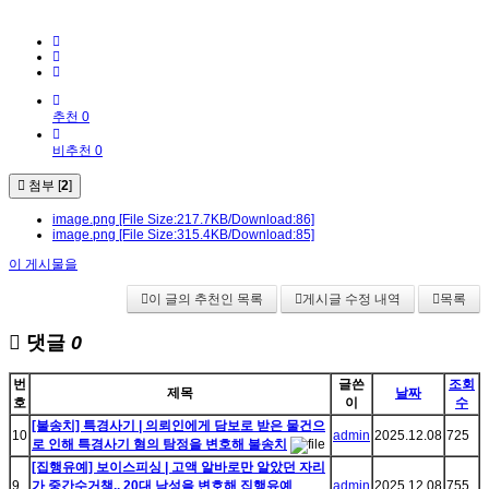
추천 0
비추천 0
첨부 [
2
]
image.png
[File Size:217.7KB/Download:86]
image.png
[File Size:315.4KB/Download:85]
이 게시물을
이 글의 추천인 목록
게시글 수정 내역
목록
댓글
0
번
글쓴
조회
제목
날짜
호
이
수
[불송치] 특경사기 | 의뢰인에게 담보로 받은 물건으
10
admin
2025.12.08
725
로 인해 특경사기 혐의 탐정을 변호해 불송치
[집행유예] 보이스피싱 | 고액 알바로만 알았던 자리
9
가 중간수거책.. 20대 남성을 변호해 집행유예
admin
2025.12.08
755