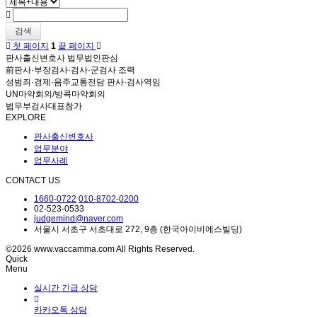
검색
첫 페이지
1
끝 페이지
판사출신변호사 법무법인판심
前판사·부장검사·검사·군검사 조력
성범죄·경제·음주교통전담 판사·검사역임
UN마약회의/방콕마약회의
법무부검사대표참가
EXPLORE
판사출신변호사
업무분야
업무사례
CONTACT US
1660-0722
010-8702-0200
02-523-0533
judgemind@naver.com
서울시 서초구 서초대로 272, 9층 (한국아이비에스빌딩)
©2026 www.vaccamma.com All Rights Reserved.
Quick
Menu
실시간 긴급 상담
카카오톡 상담