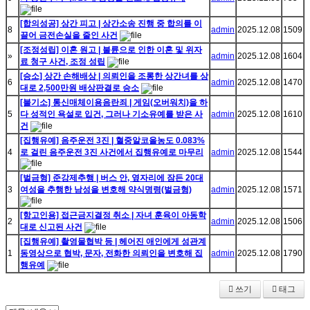
[합의성공] 상간 피고 | 상간소송 진행 중 합의를 이
8
admin
2025.12.08
1509
끌어 금전손실을 줄인 사건
[조정성립] 이혼 원고 | 불륜으로 인한 이혼 및 위자
»
admin
2025.12.08
1604
료 청구 사건, 조정 성립
[승소] 상간 손해배상 | 의뢰인을 조롱한 상간녀를 상
6
admin
2025.12.08
1470
대로 2,500만원 배상판결로 승소
[불기소] 통신매체이용음란죄 | 게임(오버워치)을 하
5
다 성적인 욕설로 입건, 그러나 기소유예를 받은 사
admin
2025.12.08
1610
건
[집행유예] 음주운전 3진 | 혈중알코올농도 0.083%
4
로 걸린 음주운전 3진 사건에서 집행유예로 마무리
admin
2025.12.08
1544
[벌금형] 준강제추행 | 버스 안, 옆자리에 잠든 20대
3
여성을 추행한 남성을 변호해 약식명령(벌금형)
admin
2025.12.08
1571
[항고인용] 접근금지결정 취소 | 자녀 훈육이 아동학
2
admin
2025.12.08
1506
대로 신고된 사건
[집행유예] 촬영물협박 등 | 헤어진 애인에게 성관계
1
동영상으로 협박, 문자, 전화한 의뢰인을 변호해 집
admin
2025.12.08
1790
행유예
쓰기
태그