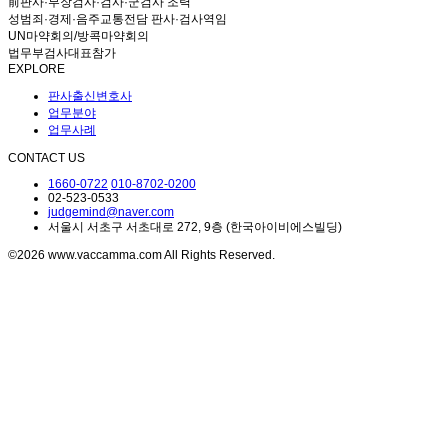
前판사·부장검사·검사·군검사 조력
성범죄·경제·음주교통전담 판사·검사역임
UN마약회의/방콕마약회의
법무부검사대표참가
EXPLORE
판사출신변호사
업무분야
업무사례
CONTACT US
1660-0722
010-8702-0200
02-523-0533
judgemind@naver.com
서울시 서초구 서초대로 272, 9층 (한국아이비에스빌딩)
©2026 www.vaccamma.com All Rights Reserved.