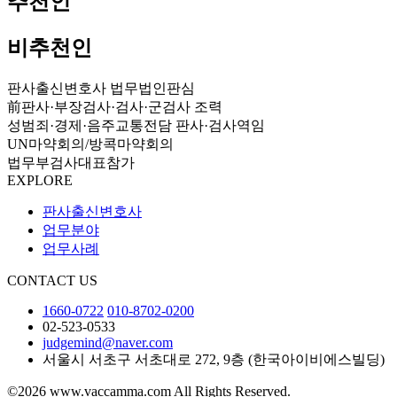
추천인
비추천인
판사출신변호사 법무법인판심
前판사·부장검사·검사·군검사 조력
성범죄·경제·음주교통전담 판사·검사역임
UN마약회의/방콕마약회의
법무부검사대표참가
EXPLORE
판사출신변호사
업무분야
업무사례
CONTACT US
1660-0722
010-8702-0200
02-523-0533
judgemind@naver.com
서울시 서초구 서초대로 272, 9층 (한국아이비에스빌딩)
©2026 www.vaccamma.com All Rights Reserved.