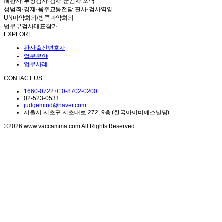
前판사·부장검사·검사·군검사 조력
성범죄·경제·음주교통전담 판사·검사역임
UN마약회의/방콕마약회의
법무부검사대표참가
EXPLORE
판사출신변호사
업무분야
업무사례
CONTACT US
1660-0722
010-8702-0200
02-523-0533
judgemind@naver.com
서울시 서초구 서초대로 272, 9층 (한국아이비에스빌딩)
©2026 www.vaccamma.com All Rights Reserved.